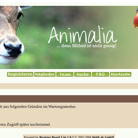
eit aus folgenden Gründen im Wartungsmodus:
eren Zugriff später nocheinmal.
Powered by
Burning Board Lite 1.0.2
© 2001-2004
WoltLab GmbH