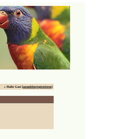
» Hallo Gast [
anmelden
|
registrieren
]