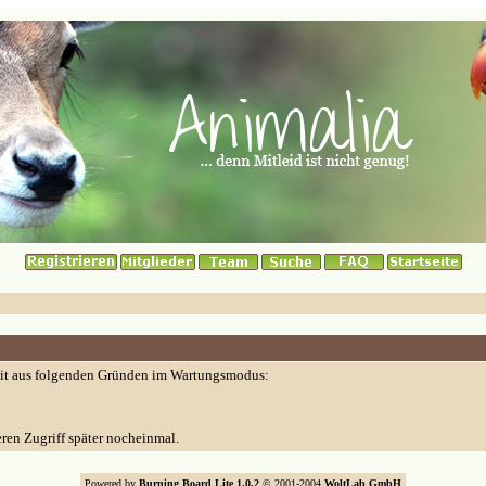
eit aus folgenden Gründen im Wartungsmodus:
eren Zugriff später nocheinmal.
Powered by
Burning Board Lite 1.0.2
© 2001-2004
WoltLab GmbH