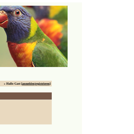
» Hallo Gast [
anmelden
|
registrieren
]