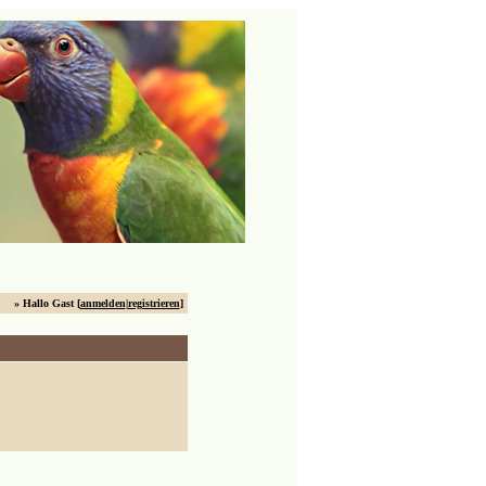
» Hallo Gast [
anmelden
|
registrieren
]