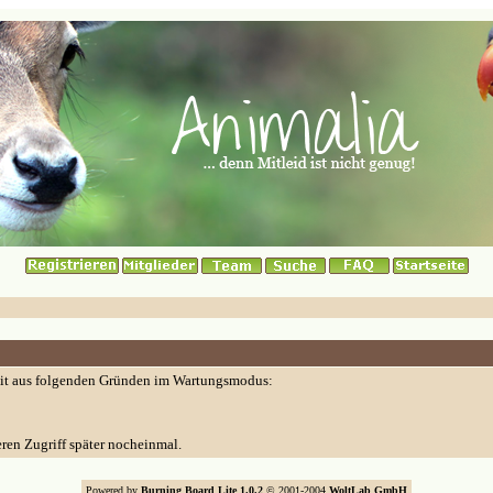
eit aus folgenden Gründen im Wartungsmodus:
eren Zugriff später nocheinmal.
Powered by
Burning Board Lite 1.0.2
© 2001-2004
WoltLab GmbH