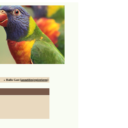
» Hallo Gast [
anmelden
|
registrieren
]