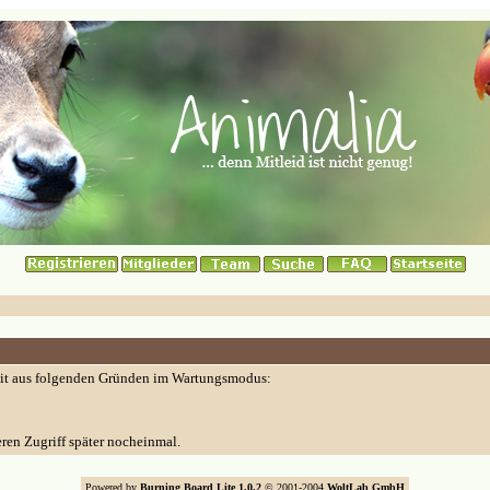
eit aus folgenden Gründen im Wartungsmodus:
eren Zugriff später nocheinmal.
Powered by
Burning Board Lite 1.0.2
© 2001-2004
WoltLab GmbH