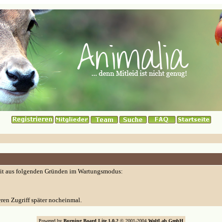
eit aus folgenden Gründen im Wartungsmodus:
eren Zugriff später nocheinmal.
Powered by
Burning Board Lite 1.0.2
© 2001-2004
WoltLab GmbH