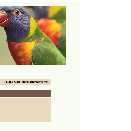
» Hallo Gast [
anmelden
|
registrieren
]